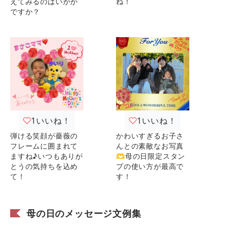
えてみるのはいかが
ね！
ですか？
1
いいね！
1
いいね！
弾ける笑顔が薔薇の
かわいすぎるお子さ
フレームに囲まれて
んとの素敵なお写真
ますね♪いつもありが
🫶母の日限定スタン
とうの気持ちを込め
プの使い方が最高で
て！
す！
母の日のメッセージ文例集