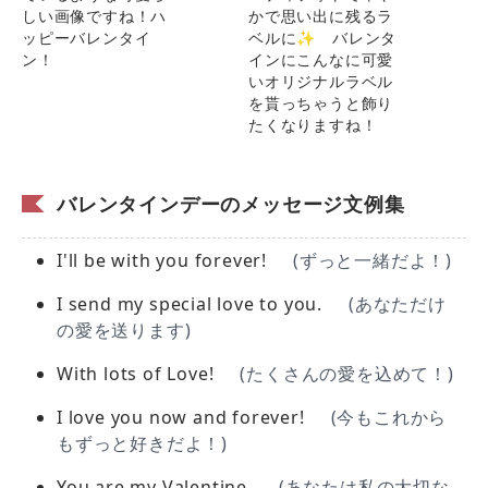
しい画像ですね！ハ
かで思い出に残るラ
ッピーバレンタイ
ベルに✨ バレンタ
ン！
インにこんなに可愛
いオリジナルラベル
を貰っちゃうと飾り
たくなりますね！
バレンタインデーのメッセージ文例集
I'll be with you forever!
(ずっと一緒だよ！)
I send my special love to you.
(あなただけ
の愛を送ります)
With lots of Love!
(たくさんの愛を込めて！)
I love you now and forever!
(今もこれから
もずっと好きだよ！)
You are my Valentine.
(あなたは私の大切な