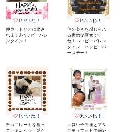
1
いいね！
1
いいね！
仲良しトリオに癒さ
仲の良さを感じられ
れます♪ハッピーバレ
る素敵な画像です
ンタイン！
ね！ハッピーバレン
タイン！ハッピーバ
ースデー！
1
いいね！
0
いいね！
チョコレートを狙っ
可愛い子供達とマタ
ているような可愛ら
ニティフォトで華や