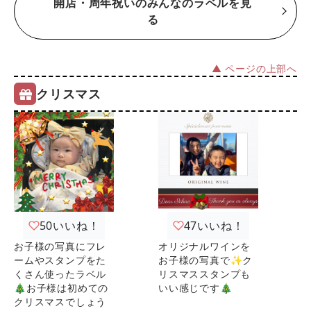
開店・周年祝いのみんなのラベルを見
る
▲ ページの上部へ
クリスマス
50
いいね！
47
いいね！
お子様の写真にフレ
オリジナルワインを
ームやスタンプをた
お子様の写真で✨ク
くさん使ったラベル
リスマススタンプも
🎄お子様は初めての
いい感じです🎄
クリスマスでしょう