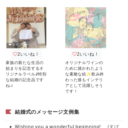
2
いいね！
2
いいね！
家族の新たな生活の
オリジナルワインの
始まりを記念するオ
ために描かれたよう
リジナルラベル♪特別
な素敵な絵✨飲み終
な結婚の記念品です
わった後もインテリ
ね♫
アとして活躍しそう
です！
結婚式のメッセージ文例集
Wishing you a wonderful beginning!
(すば