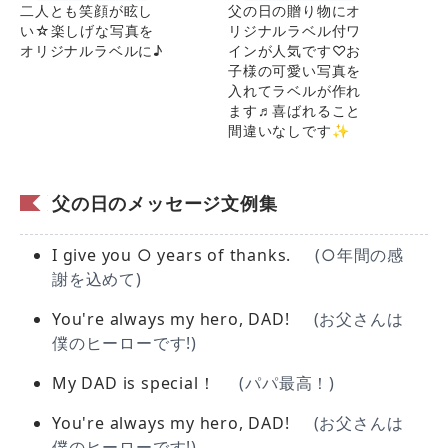
二人とも笑顔が眩し
父の日の贈り物にオ
い☆楽しげな写真を
リジナルラベル付ワ
オリジナルラベルに♪
インが人気です♡お
子様の可愛い写真を
入れてラベルが作れ
ます♬喜ばれること
間違いなしです✨
父の日のメッセージ文例集
I give you ○ years of thanks.
(○年間の感
謝を込めて)
You're always my hero, DAD!
(お父さんは
僕のヒーローです!)
My DAD is special！
(パパ最高！)
You're always my hero, DAD!
(お父さんは
僕のヒーローです!)