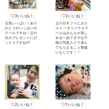
3
いいね！
2
いいね！
元気いっぱい！あり
父の日ギフトにおス
がとうがいっぱいの
スメ✨オリジナルラ
ラベルですね！父の
ベルはみんなが楽し
日のプレゼントにぴ
める一品です♡お子
ったりですね♡
様の写真入りで喜ん
でもらえること間違
いなしです！！
2
いいね！
1
いいね！