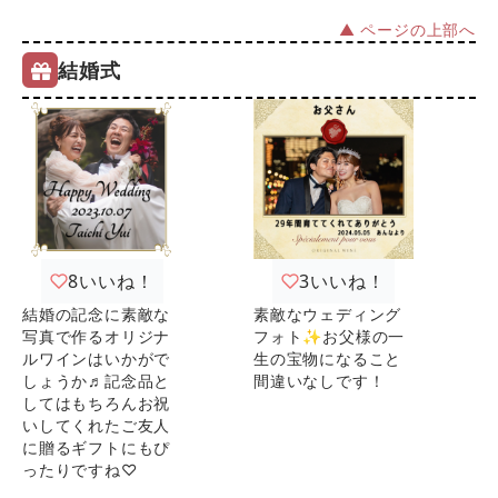
▲ ページの上部へ
結婚式
8
いいね！
3
いいね！
結婚の記念に素敵な
素敵なウェディング
写真で作るオリジナ
フォト✨お父様の一
ルワインはいかがで
生の宝物になること
しょうか♬記念品と
間違いなしです！
してはもちろんお祝
いしてくれたご友人
に贈るギフトにもぴ
ったりですね♡