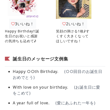
3
いいね！
2
いいね！
Happy Birthday!!誕
笑顔の弾ける1枚♪す
生日のお祝いと感謝
くすく大きくなって
の気持ちも込めて♪
ほしいですね！
誕生日のメッセージ文例集
Happy ○○th Birthday.
(○○回目のお誕生日
おめでとう)
With love on your birthday.
(お誕生日に愛
をこめて)
A year full of love.
(愛にあふれた一年を)