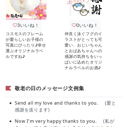
3
いいね！
0
いいね！
コスモスのフレーム
仲良く泳ぐフグのイ
が愛らしいお子様の
ラストがとっても可
写真にぴったり♪幸せ
愛い、おじいちゃん
運ぶオリジナルラベ
とおばあちゃんへの
ルですね♪
感謝の気持ちをいっ
ぱいに込めたオリジ
ナルラベルのお酒♪
敬老の日のメッセージ文例集
Send all my love and thanks to you.
(愛と
感謝を送ります)
Now I'm very happy thanks to you.
(私が