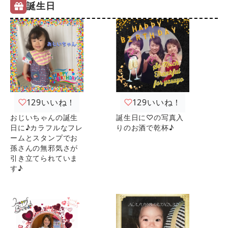
誕生日
129
いいね！
129
いいね！
おじいちゃんの誕生
誕生日に♡の写真入
日に♪カラフルなフレ
りのお酒で乾杯♪
ームとスタンプでお
孫さんの無邪気さが
引き立てられていま
す♪