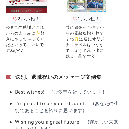
2
いいね！
1
いいね！
今までの感謝とこれ
共に頑張った仲間か
からの楽しみに✨好
らの素敵な贈り物で
きにやっちゃってく
すね✨送迎にオリジ
ださいって、いいで
ナルラベルはいかが
すね(^^♪
でしょう？思い出に
残る一品です♡
送別、退職祝いのメッセージ文例集
Best wishes!
(ご多幸を祈っています！)
I'm proud to be your student.
(あなたの生
徒であることを誇りに思います)
Wishing you a great future.
(輝かしい未来
をお祈りします)