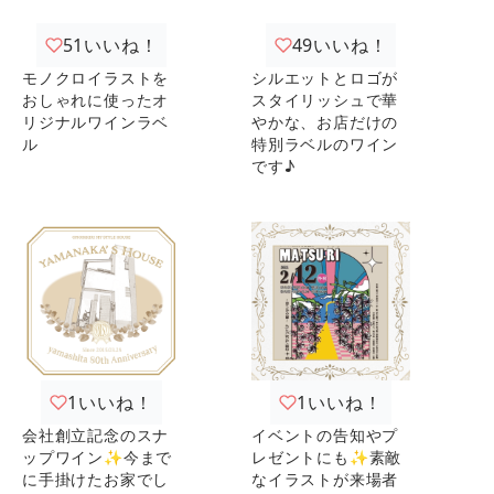
51
いいね！
49
いいね！
モノクロイラストを
シルエットとロゴが
おしゃれに使ったオ
スタイリッシュで華
リジナルワインラベ
やかな、お店だけの
ル
特別ラベルのワイン
です♪
1
いいね！
1
いいね！
会社創立記念のスナ
イベントの告知やプ
ップワイン✨今まで
レゼントにも✨素敵
に手掛けたお家でし
なイラストが来場者