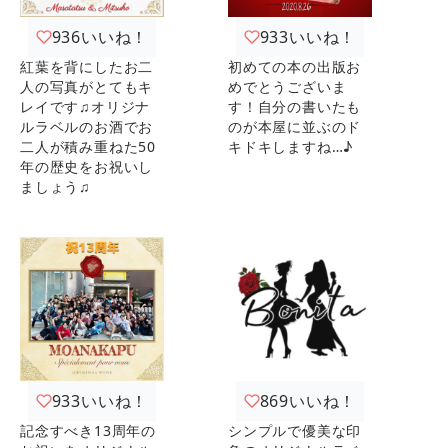
936
いいね！
933
いいね！
紅葉を背にしたお二
初めての本の出版お
人の写真がとてもキ
めでとうございま
レイです♫オリジナ
す！自分の書いたも
ルラベルのお酒でお
のが本屋に並ぶのド
二人が積み重ねた50
キドキしますね…♪
年の歴史をお祝いし
ましょう♫
933
いいね！
869
いいね！
記念すべき13周年の
シンプルで優美な印