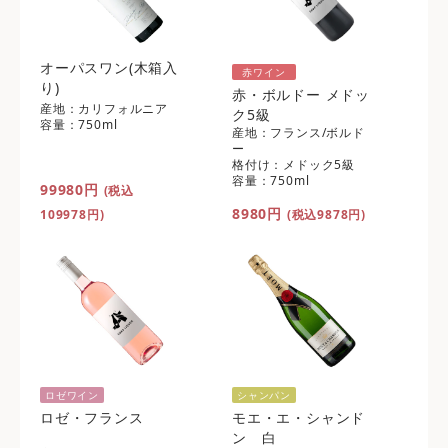
オーパスワン(木箱入
赤ワイン
り)
赤・ボルドー メドッ
産地：カリフォルニア
ク5級
容量：750ml
産地：フランス/ボルド
ー
格付け：メドック5級
容量：750ml
99980円
(税込
8980円
109978円)
(税込9878円)
ロゼワイン
シャンパン
ロゼ・フランス
モエ・エ・シャンド
ン 白