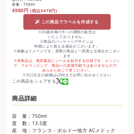
容量：750ml
4980円
(税込5478円)
この商品でラベルを作成する
※20歳未満の方への酒類の販売は
いたしておりません。
※商品のパッケージデザインは
時期により異なる場合がございます。
※画像はイメージです。実際の商品と一部異なる場合がござい
ます
※本商品は、既存製品にシールを貼付する仕様です。エッジン
グ、フルラッピング、製品への直接印刷ではありませんので、
あらかじめご了承ください。
※大口注文の納期はLINEまでお問い合わせください
この商品をシェアする
商品詳細
容 量：750ml
度 数：13.5度
産 地：フランス・ボルドー地方 ACメドック