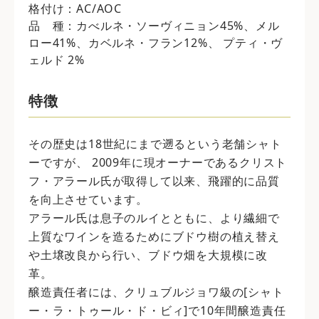
格付け：AC/AOC
品 種：カべルネ・ソーヴィニョン45%、メル
ロー41%、カベルネ・フラン12%、 プティ・ヴ
ェルド 2%
特徴
その歴史は18世紀にまで遡るという老舗シャト
ーですが、 2009年に現オーナーであるクリスト
フ・アラール氏が取得して以来、飛躍的に品質
を向上させています。
アラール氏は息子のルイとともに、より繊細で
上質なワインを造るためにブドウ樹の植え替え
や土壌改良から行い、ブドウ畑を大規模に改
革。
醸造責任者には、クリュブルジョワ級の[シャト
ー・ラ・トゥール・ド・ビィ]で10年間醸造責任